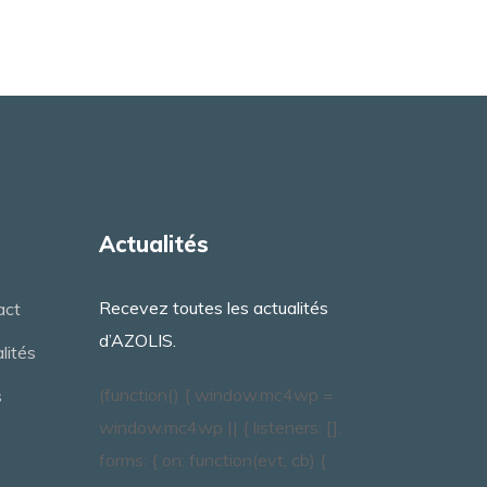
Actualités
Recevez toutes les actualités
act
d’AZOLIS.
lités
(function() { window.mc4wp =
s
window.mc4wp || { listeners: [],
forms: { on: function(evt, cb) {