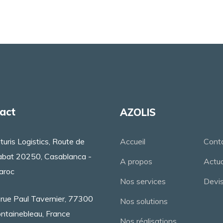
act
AZOLIS
turis Logistics, Route de
Accueil
Cont
bat 20250, Casablanca -
A propos
Actua
aroc
Nos services
Devi
 rue Paul Tavernier, 77300
Nos solutions
ntainebleau, France
Nos réalisations