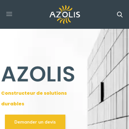
New Layer
AZOLIS
Constructeur de solutions
durables
Demander un devis