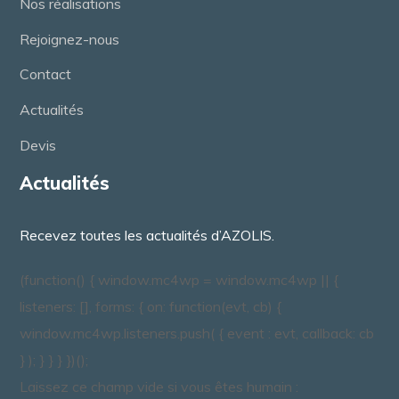
Nos réalisations
Rejoignez-nous
Contact
Actualités
Devis
Actualités
Recevez toutes les actualités d’AZOLIS.
(function() { window.mc4wp = window.mc4wp || {
listeners: [], forms: { on: function(evt, cb) {
window.mc4wp.listeners.push( { event : evt, callback: cb
} ); } } } })();
Laissez ce champ vide si vous êtes humain :