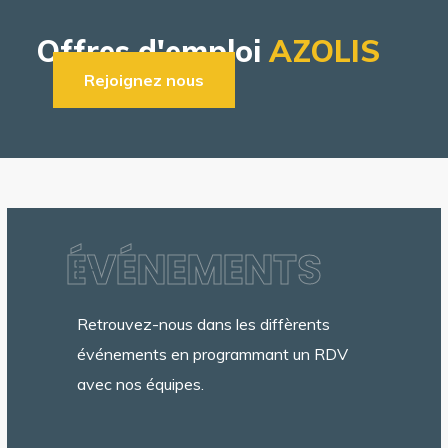
Offres d'emploi
AZOLIS
Rejoignez nous
ÉVÉNEMENTS
~
Retrouvez-nous
dans
les
diffèrents
événements
en
programmant
un
RDV
avec
nos
équipes.