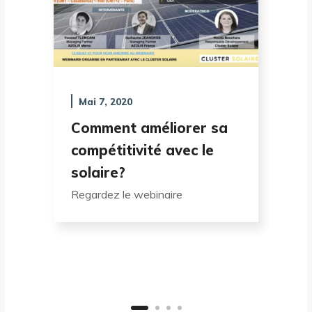
Mai 7, 2020
M
Comment améliorer sa
La
compétitivité avec le
su
solaire?
pr
Regardez le webinaire
Bon
Fr