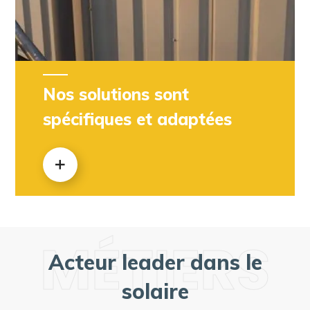
Nos solutions sont
spécifiques et adaptées
MÉTIERS
Acteur leader dans le
solaire