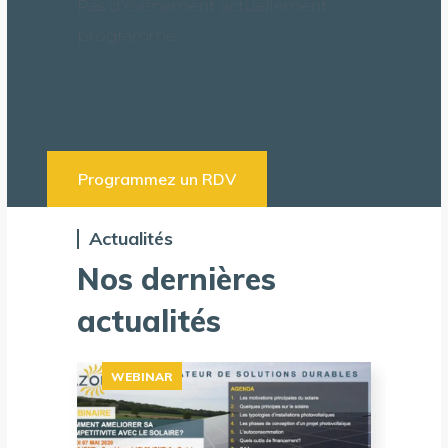
Pas d'événement actuellement
programmé.
Programmez un RDV
Actualités
Nos dernières
actualités
WEBINAR
H
S