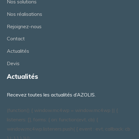
Nos solutions
Nos réalisations
Rejoignez-nous
Contact
Actualités
Devis
Actualités
Recevez toutes les actualités d’AZOLIS.
(function() { window.mc4wp = window.mc4wp || {
listeners: [], forms: { on: function(evt, cb) {
window.mc4wp.listeners.push( { event : evt, callback: cb
} ); } } } })();